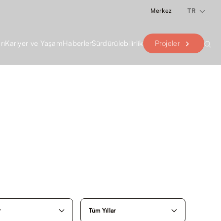
Merkez
TR
Projeler
rı
Kariyer ve Yaşam
Haberler
Sürdürülebilirlik
r
Tüm Yıllar