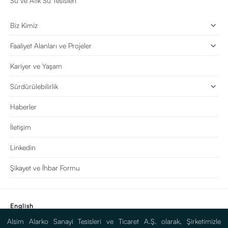
Su ve Atık Su Tesisleri
Biz Kimiz
Faaliyet Alanları ve Projeler
Kariyer ve Yaşam
Sürdürülebilirlik
Haberler
İletişim
Linkedin
Şikayet ve İhbar Formu
English
Alsim Alarko Sanayi Tesisleri ve Ticaret A.Ş. olarak, Şirketimizle
Bilgi Toplumu Hizmetleri