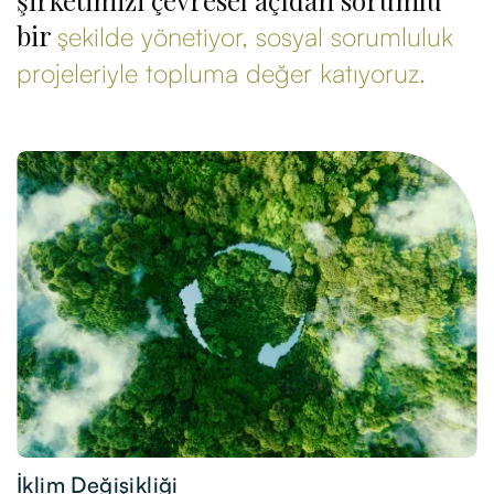
şirketimizi çevresel açıdan sorumlu
bir
şekilde yönetiyor, sosyal sorumluluk
projeleriyle topluma değer katıyoruz.
İklim Değişikliği