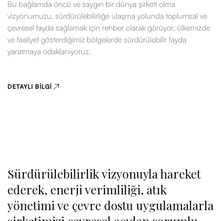
Bu bağlamda öncü ve saygın bir dünya şirketi olma
vizyonumuzu, sürdürülebilirliğe ulaşma yolunda toplumsal ve
çevresel fayda sağlamak için rehber olarak görüyor, ülkemizde
ve faaliyet gösterdiğimiz bölgelerde sürdürülebilir fayda
yaratmaya odaklanıyoruz.
DETAYLI BILGI
Sürdürülebilirlik vizyonuyla hareket
ederek, enerji verimliliği, atık
yönetimi ve çevre dostu uygulamalarla